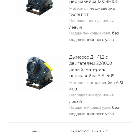
нержавейка 12Х18Н10Т
нержавейка
Материал:
12Х18Н10Т
Направление вращения:
левый
без
Подшипниковый узел:
подшипникового узла
Дымосос ДН-11,2 с
двигателем 22/1000
левый, материал
нержавейка AIS I409
нержавейка AISI
Материал:
409
Направление вращения:
левый
без
Подшипниковый узел:
подшипникового узла
Дымосос ДН-11,2 с