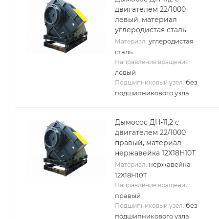
двигателем 22/1000
левый, материал
углеродистая сталь
углеродистая
Материал:
сталь
Направление вращения:
левый
без
Подшипниковый узел:
подшипникового узла
Дымосос ДН-11,2 с
двигателем 22/1000
правый, материал
нержавейка 12Х18Н10Т
нержавейка
Материал:
12Х18Н10Т
Направление вращения:
правый
без
Подшипниковый узел:
подшипникового узла