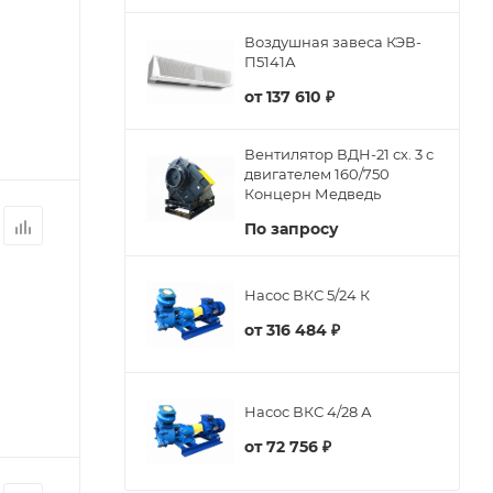
Воздушная завеса КЭВ-
П5141А
от
137 610 ₽
Вентилятор ВДН-21 сх. 3 с
двигателем 160/750
Концерн Медведь
По запросу
Насос ВКС 5/24 К
от
316 484 ₽
Насос ВКС 4/28 А
от
72 756 ₽