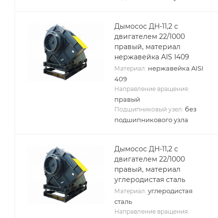
Дымосос ДН-11,2 с
двигателем 22/1000
правый, материал
нержавейка AIS I409
нержавейка AISI
Материал:
409
Направление вращения:
правый
без
Подшипниковый узел:
подшипникового узла
Дымосос ДН-11,2 с
двигателем 22/1000
правый, материал
углеродистая сталь
углеродистая
Материал:
сталь
Направление вращения: