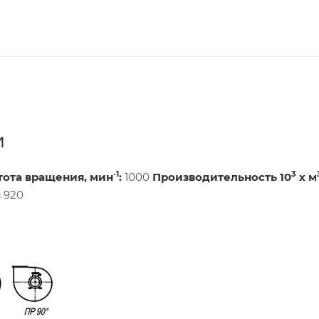
и
-1
3
тота вращения, мин
:
1000
Производительность 10
х м
:
920