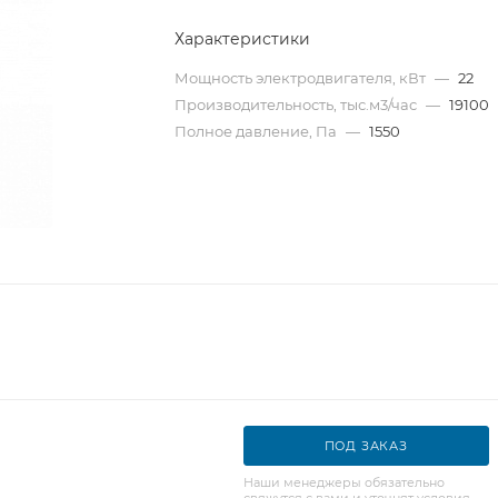
Характеристики
Мощность электродвигателя, кВт
—
22
Производительность, тыс.м3/час
—
19100
Полное давление, Па
—
1550
ПОД ЗАКАЗ
Наши менеджеры обязательно
свяжутся с вами и уточнят условия