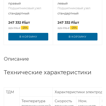
правый
левый
Подшипниковый узел:
Подшипниковый узел:
стандартный
стандартный
247 332
₽
/шт
247 332
₽
/шт
-
25
%
-
25
%
329 776
₽
329 776
₽
В КОРЗИНУ
В КОРЗИНУ
Описание
Технические характеристики
ТДМ
Характеристики электродв
Температура
Скорость
Ном.
Н
перемещаемой
вращения,
мощность,
то