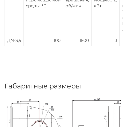
среды, °С
об/мин
кВт
п
3
(5
Гц
А
Д№3,5
100
1500
3
Габаритные размеры