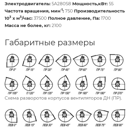
Электродвигатель:
5А280S8
Мощность,кВт:
55
-1
Частота вращения, мин
:
750
Производительность
3
3
10
х м
/час:
37500
Полное давление, Па:
1700
Масса не более, кг:
2100
Габаритные размеры
Схема разворотов корпусов вентиляторов ДН (ПР).