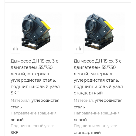
Дымосос ДН-15 сх. 3 с
Дымосос ДН-15 сх. 3 с
двигателем 55/750
двигателем 55/750
левый, материал
левый, материал
углеродистая сталь,
углеродистая сталь,
подшипниковый узел
подшипниковый узел
SKF
стандартный
углеродистая
углеродистая
Материал:
Материал:
сталь
сталь
Направление вращения:
Направление вращения:
левый
левый
Подшипниковый узел:
Подшипниковый узел:
SKF
стандартный