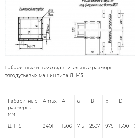
Габаритные и присоединительные размеры
тягодутьевых машин типа ДН-15
Габаритные
Amax
А1
а
B
b
D
H
размеры,
мм
ДН-15
2401
1506
715
2537
975
1500
23