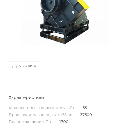
СРАВНИТЬ
Характеристики
Мощность электродвигателя, кВт
—
55
Производительность, тыс.м3/час
—
37500
Полное давление, Па
—
1700