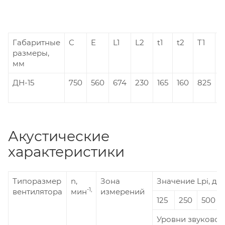
Габаритные
C
E
L1
L2
t1
t2
T1
T
размеры,
мм
ДН-15
750
560
674
230
165
160
825
6
Акустические
характеристики
Типоразмер
n,
Зона
Значение Lpi, дБ 
-1,
вентилятора
мин
измерений
125
250
500
Уровни звуковой