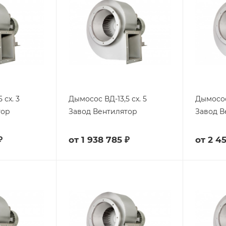
 сх. 3
Дымосос ВД-13,5 сх. 5
Дымосос 
тор
Завод Вентилятор
Завод В
₽
от
1 938 785 ₽
от
2 4