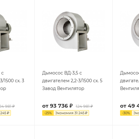
 с
Дымосос ВД-3,5 с
Дымосос
/1500 сх. 3
двигателем 2,2-3/1500 сх. 5
двигате
тор
Завод Вентилятор
Вентил
от
93 736 ₽
от
49 
24 981 ₽
124 981 ₽
 245 ₽
-
25
%
Экономия
31 245 ₽
-
30
%
Эк