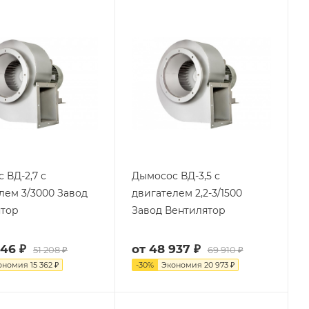
 ВД-2,7 с
Дымосос ВД-3,5 с
лем 3/3000 Завод
двигателем 2,2-3/1500
ятор
Завод Вентилятор
846 ₽
от
48 937 ₽
51 208 ₽
69 910 ₽
ономия
15 362 ₽
-
30
%
Экономия
20 973 ₽