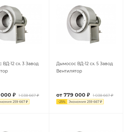
 сх. 3 Завод
Дымосос ВД-12 сх. 5 Завод
ятор
Вентилятор
 000 ₽
от
779 000 ₽
1 038 667 ₽
1 038 667 ₽
ономия
259 667 ₽
-
25
%
Экономия
259 667 ₽