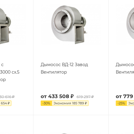
 с
Дымосос ВД-12 Завод
Дымосос ВД-12
3000 сх.5
Вентилятор
Вентил
тор
от
433 508 ₽
от
779
30 616 ₽
619 297 ₽
 654 ₽
-
30
%
Экономия
185 789 ₽
-
25
%
Эк