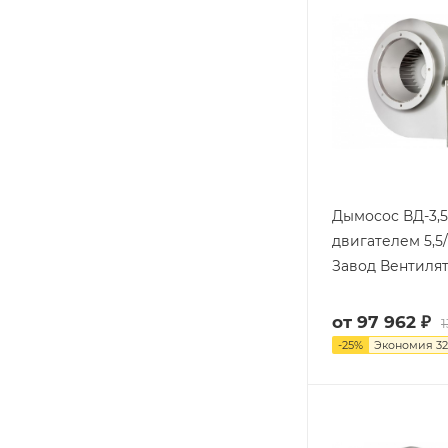
Дымосос ВД-3,5
двигателем 5,5/
Завод Вентиля
от
97 962 ₽
1
-
25
%
Экономия
32