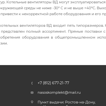
ур. Котельные вентиляторы ВД могут эксплуатироваться
окружающей среды не ниже -30° С и не выше +40°С. Вы
привести к некорректной работе оборудования и его п
 котельных вентиляторов ВД входит пять типоразмеров.
 представлен полный ассортимент. Прямые поставки с 
иобретения оборудования в общепромышленном испо
зии.
+7 (812) 677-21-77
nasoskomplekt@mail.ru
Пункт выдачи: Ростов-на-Дону,