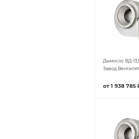
Дымосос ВД-13,5
Завод Вентиля
от
1 938 785 