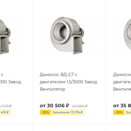
 с
Дымосос ВД-2,7 с
Дымосос
000 Завод
двигателем 1,5/3000 Завод
двигате
Вентилятор
Вентил
от
30 506 ₽
от
35 
 729 ₽
43 580 ₽
 419 ₽
-
30
%
Экономия
13 074 ₽
-
30
%
Эк