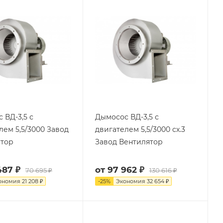
 ВД-3,5 с
Дымосос ВД-3,5 с
лем 5,5/3000 Завод
двигателем 5,5/3000 сх.3
ятор
Завод Вентилятор
487 ₽
от
97 962 ₽
70 695 ₽
130 616 ₽
ономия
21 208 ₽
-
25
%
Экономия
32 654 ₽