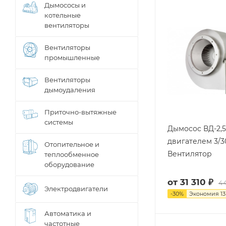
Дымососы и
котельные
вентиляторы
Вентиляторы
промышленные
Вентиляторы
дымоудаления
Приточно-вытяжные
системы
Дымосос ВД-2,5
двигателем 3/3
Отопительное и
Вентилятор
теплообменное
оборудование
от
31 310 ₽
44
Электродвигатели
-
30
%
Экономия
13
Автоматика и
частотные