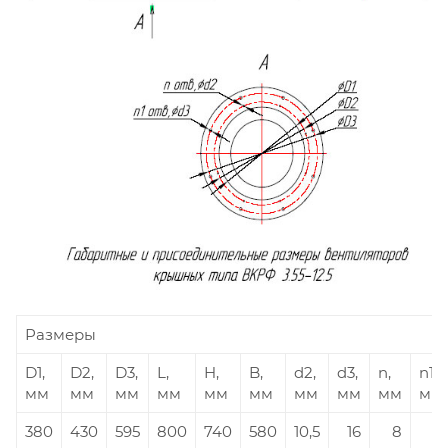
Размеры
D1,
D2,
D3,
L,
H,
B,
d2,
d3,
n,
n1,
мм
мм
мм
мм
мм
мм
мм
мм
мм
мм
380
430
595
800
740
580
10,5
16
8
8