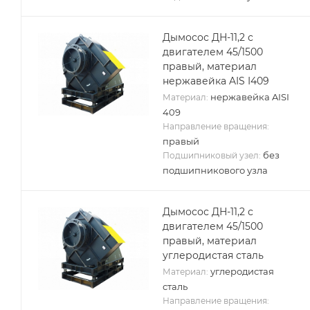
Дымосос ДН-11,2 с
двигателем 45/1500
правый, материал
нержавейка AIS I409
нержавейка AISI
Материал:
409
Направление вращения:
правый
без
Подшипниковый узел:
подшипникового узла
Дымосос ДН-11,2 с
двигателем 45/1500
правый, материал
углеродистая сталь
углеродистая
Материал:
сталь
Направление вращения: