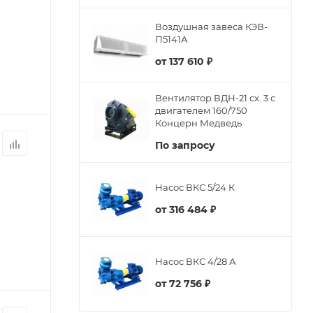
Воздушная завеса КЭВ-
П5141А
от
137 610 ₽
Вентилятор ВДН-21 сх. 3 с
двигателем 160/750
Концерн Медведь
По запросу
Насос ВКС 5/24 К
от
316 484 ₽
Насос ВКС 4/28 А
от
72 756 ₽