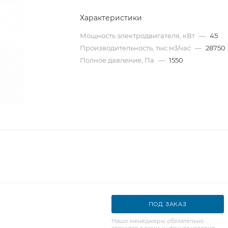
Характеристики
Мощность электродвигателя, кВт
—
45
Производительность, тыс.м3/час
—
28750
Полное давление, Па
—
1550
ПОД ЗАКАЗ
Наши менеджеры обязательно
свяжутся с вами и уточнят условия