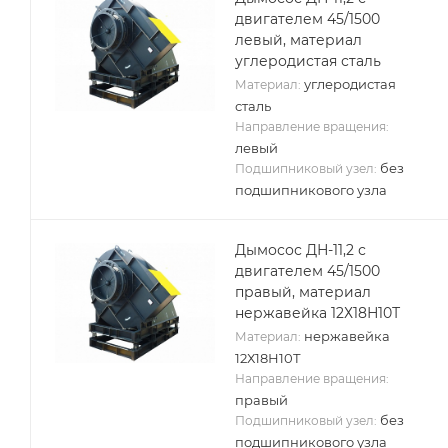
двигателем 45/1500
левый, материал
углеродистая сталь
углеродистая
Материал:
сталь
Направление вращения:
левый
без
Подшипниковый узел:
подшипникового узла
Дымосос ДН-11,2 с
двигателем 45/1500
правый, материал
нержавейка 12Х18Н10Т
нержавейка
Материал:
12Х18Н10Т
Направление вращения:
правый
без
Подшипниковый узел:
подшипникового узла