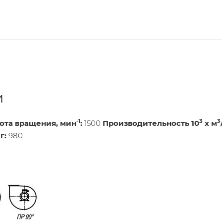
и
-1
3
3
ота вращения, мин
:
1500
Производительность 10
х м
г:
980