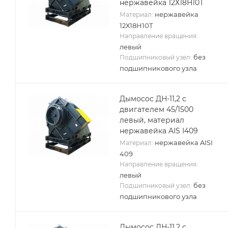
нержавейка 12Х18Н10Т
нержавейка
Материал:
12Х18Н10Т
Направление вращения:
левый
без
Подшипниковый узел:
подшипникового узла
Дымосос ДН-11,2 с
двигателем 45/1500
левый, материал
нержавейка AIS I409
нержавейка AISI
Материал:
409
Направление вращения:
левый
без
Подшипниковый узел:
подшипникового узла
Дымосос ДН-11,2 с