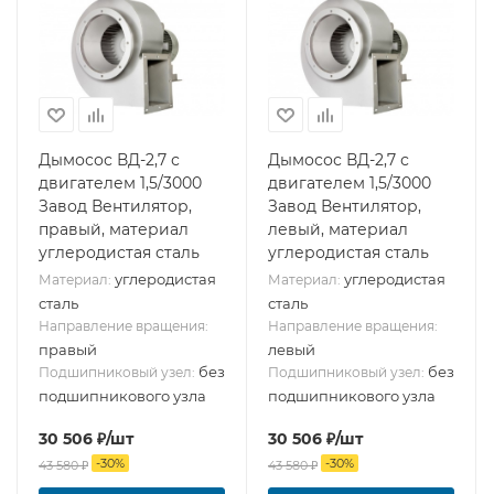
Дымосос ВД-2,7 с
Дымосос ВД-2,7 с
двигателем 1,5/3000
двигателем 1,5/3000
Завод Вентилятор,
Завод Вентилятор,
правый, материал
левый, материал
углеродистая сталь
углеродистая сталь
углеродистая
углеродистая
Материал:
Материал:
сталь
сталь
Направление вращения:
Направление вращения:
правый
левый
без
без
Подшипниковый узел:
Подшипниковый узел:
подшипникового узла
подшипникового узла
30 506
₽
/шт
30 506
₽
/шт
-
30
%
-
30
%
43 580
₽
43 580
₽