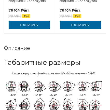
подшипникового узла
подшипникового узла
76 164
₽
/шт
76 164
₽
/шт
-
30
%
-
30
%
108 806
₽
108 806
₽
В КОРЗИНУ
В КОРЗИНУ
Описание
Габаритные размеры