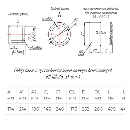
A,
А1,
А2,
С,
С1,
С2,
D,
D1,
L,
Н,
мм
мм
мм
мм
мм
мм
мм
мм
мм
мм
174
214
186
145
240
175
252
280
495
440