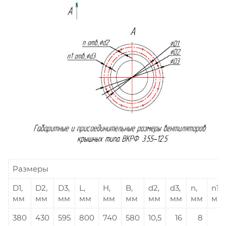
Размеры
D1,
D2,
D3,
L,
H,
B,
d2,
d3,
n,
n1,
мм
мм
мм
мм
мм
мм
мм
мм
мм
мм
380
430
595
800
740
580
10,5
16
8
8