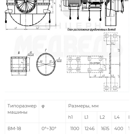
Типоразмер
φ
Размеры, мм
машины
h1
L1
L2
L4
D
ВМ-18
0°÷30°
1100
1246
1615
400
18