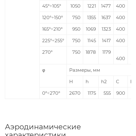
45°÷105°
1050
1221
1477
400
120°÷150°
750
1355
1637
400
165°÷210°
950
1069
1323
400
225°÷255°
750
1145
1417
400
270°
750
1878
1179
400
φ
Размеры, мм
H
h
h2
C
E
0°÷270°
2670
1175
555
900
5
Аэродинамические
характеристики