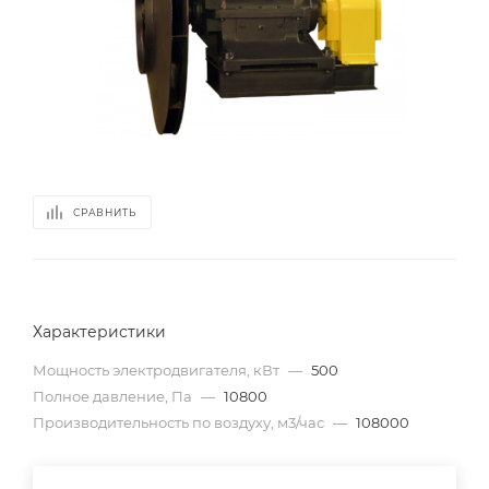
СРАВНИТЬ
Характеристики
Мощность электродвигателя, кВт
—
500
Полное давление, Па
—
10800
Производительность по воздуху, м3/час
—
108000