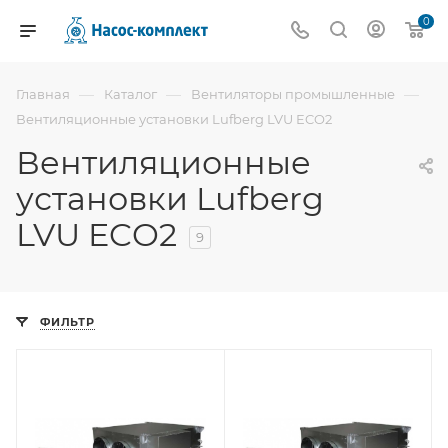
0
—
—
—
Главная
Каталог
Вентиляторы промышленные
Вентиляционные установки Lufberg LVU ECO2
Вентиляционные
установки Lufberg
LVU ECO2
9
ФИЛЬТР