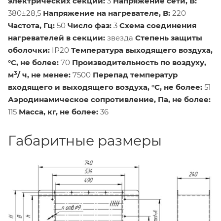
электрических секций:
3
Напряжение сети, В:
380±28,5
Напряжение на нагревателе, В:
220
Частота, Гц:
50
Число фаз:
3
Схема соединения
нагревателей в секции:
звезда
Степень защиты
оболочки:
IР20
Температура выходящего воздуха,
°С, не более:
70
Производительность по воздуху,
3
м
/ ч, не менее:
7500
Перепад температур
входящего и выходящего воздуха, °С, не более:
51
Аэродинамическое сопротивление, Па, не более:
115
Масса, кг, не более:
36
Габаритные размеры