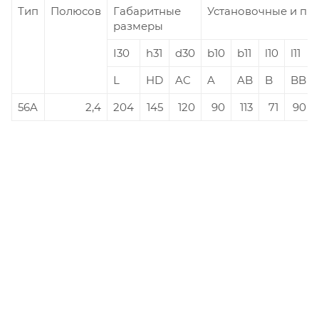
Тип
Полюсов
Габаритные
Установочные и пр
размеры
I30
h31
d30
b10
b11
l10
l11
L
HD
AC
A
AB
B
BB
56A
2,4
204
145
120
90
113
71
90