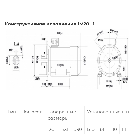
Конструктивное исполнение IM20...1
Тип
Полюсов
Габаритные
Установочные и пр
размеры
I30
h31
d30
b10
b11
l10
l11