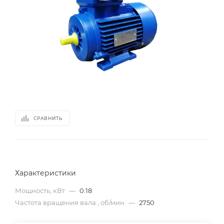
СРАВНИТЬ
Характеристики
Мощность, кВт
—
0.18
Частота вращения вала , об/мин
—
2750