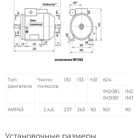
Тип
Число
I30
I33
h31
d24
двигателя
полюсов
IM2081,
IM218
IM3081
IM36
АИР63
2,4,6
237
263
161
160
90
Установочные размеры