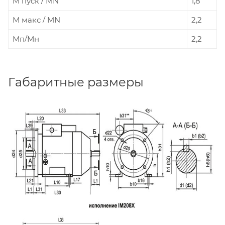
M пуcк / MN
1,8
М макс / MN
2,2
Мп/Мн
2,2
Габаритные размеры