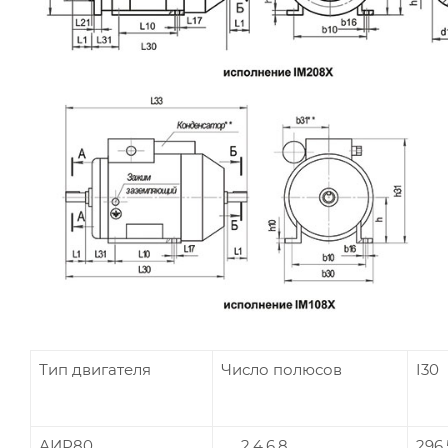
Тип двигателя
Число полюсов
I30
АИР80
2,4,6,8
296,