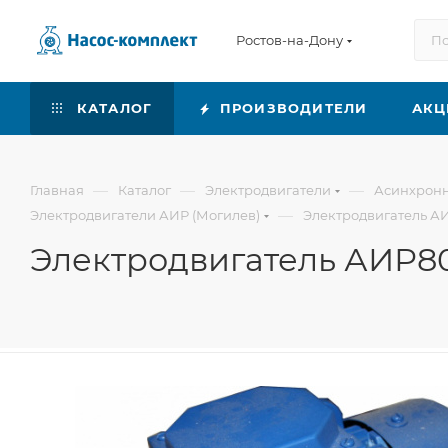
Ростов-на-Дону
КАТАЛОГ
ПРОИЗВОДИТЕЛИ
АКЦ
—
—
—
Главная
Каталог
Электродвигатели
Асинхронн
—
Электродвигатели АИР (Могилев)
Электродвигатель А
Электродвигатель АИР8