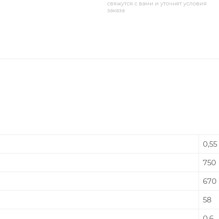
свяжутся с вами и уточнят условия
заказа
0,55
750
670
58
0,6