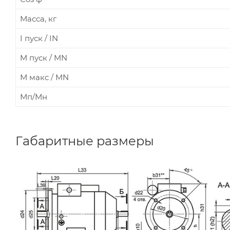
Масса, кг
I пуск / IN
M пуcк / MN
М макс / MN
Мп/Мн
Габаритные размеры