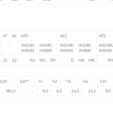
d1
d2
d20
d22
d25
IM2081,
IM2181,
IM2081,
IM2181,
IM2081,
IM3081
IM3681
IM3081
IM3681
IM3081
22
22
165
100
130
12
M6
M8
130
b30
b31**
h1
h2
h5
h6
h10
180,0
-
6,0
6,0
24,5
24,5
9,0