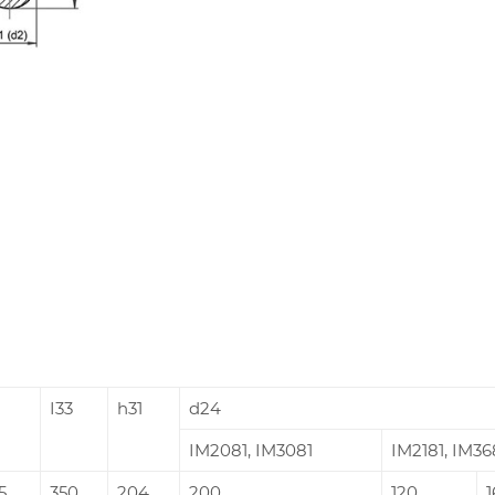
I33
h31
d24
IM2081, IM3081
IM2181, IM36
5
350
204
200
120
1