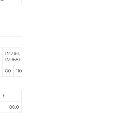
IM2181,
IM3681
80
110
h
80,0