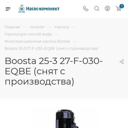
0
—
—
—
Главная
Каталог
Насосы
—
Насосы для чистой воды
—
Многосекционные насосы Boosta
Boosta 25-3 27-F-030-EQBE (снят с производства)
Boosta 25-3 27-F-030-
EQBE (снят с
производства)