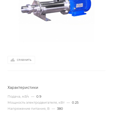
СРАВНИТЬ
Характеристики
Подача, м3/ч
—
0.9
Мощность электродвигателя, кВт
—
0.25
Напряжение питания, В
—
380