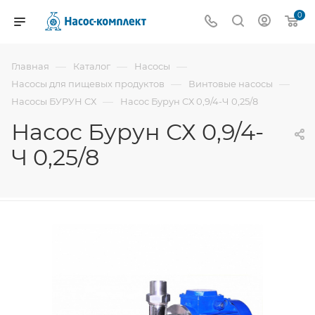
0
—
—
—
Главная
Каталог
Насосы
—
—
Насосы для пищевых продуктов
Винтовые насосы
—
Насосы БУРУН СХ
Насос Бурун СХ 0,9/4-Ч 0,25/8
Насос Бурун СХ 0,9/4-
Ч 0,25/8