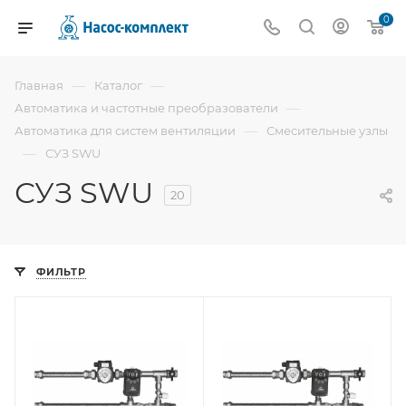
0
—
—
Главная
Каталог
—
Автоматика и частотные преобразователи
—
Автоматика для систем вентиляции
Смесительные узлы
—
СУЗ SWU
СУЗ SWU
20
ФИЛЬТР