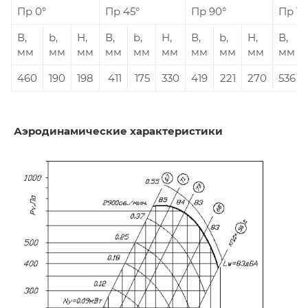
Пр 0°
Пр 45°
Пр 90°
Пр 13
В,
b,
Н,
В,
b,
Н,
В,
b,
Н,
В,
мм
мм
мм
мм
мм
мм
мм
мм
мм
мм
460
190
198
411
175
330
419
221
270
536
Аэродинамические характеристики