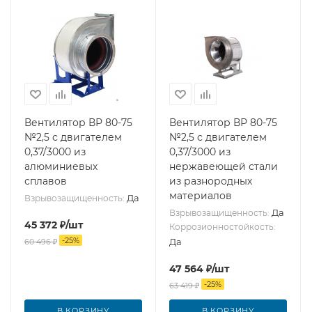
Вентилятор ВР 80-75
Вентилятор ВР 80-75
№2,5 с двигателем
№2,5 с двигателем
0,37/3000 из
0,37/3000 из
алюминиевых
нержавеющей стали
сплавов
из разнородных
материалов
Да
Взрывозащищенность:
Да
Взрывозащищенность:
45 372
₽
/шт
Коррозионностойкость:
-
25
%
Да
60 496
₽
47 564
₽
/шт
-
25
%
63 419
₽
В КОРЗИНУ
В КОРЗИНУ