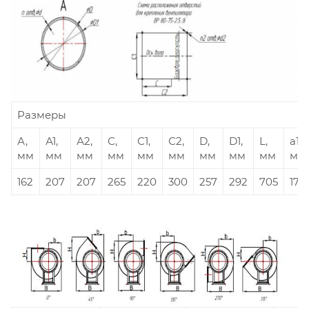
Размеры
А,
А1,
А2,
С,
С1,
С2,
D,
D1,
L,
а1,
мм
мм
мм
мм
мм
мм
мм
мм
мм
мм
162
207
207
265
220
300
257
292
705
175