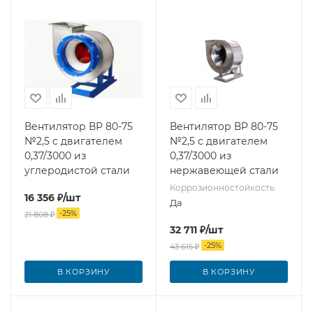
Вентилятор ВР 80-75
Вентилятор ВР 80-75
№2,5 с двигателем
№2,5 с двигателем
0,37/3000 из
0,37/3000 из
углеродистой стали
нержавеющей стали
Коррозионностойкость:
16 356
₽
/шт
Да
-
25
%
21 808
₽
32 711
₽
/шт
-
25
%
43 615
₽
В КОРЗИНУ
В КОРЗИНУ