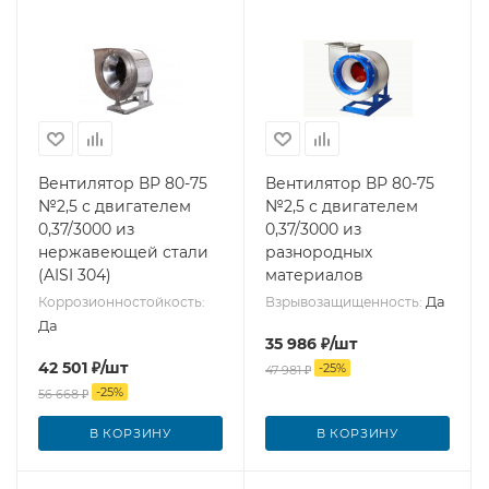
Вентилятор ВР 80-75
Вентилятор ВР 80-75
№2,5 с двигателем
№2,5 с двигателем
0,37/3000 из
0,37/3000 из
нержавеющей стали
разнородных
(AISI 304)
материалов
Да
Коррозионностойкость:
Взрывозащищенность:
Да
35 986
₽
/шт
42 501
₽
/шт
-
25
%
47 981
₽
-
25
%
56 668
₽
В КОРЗИНУ
В КОРЗИНУ