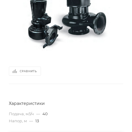
СРАВНИТЬ
Характеристики
Подача, м3/ч
—
40
Напор, м
—
13