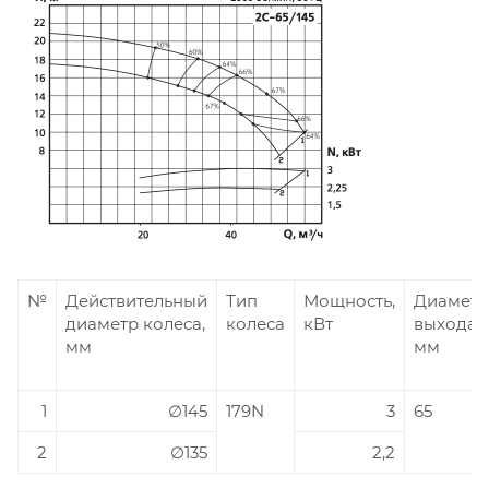
№
Действительный
Тип
Мощность,
Диаметр
диаметр колеса,
колеса
кВт
выхода,
мм
мм
1
∅145
179N
3
65
2
∅135
2,2