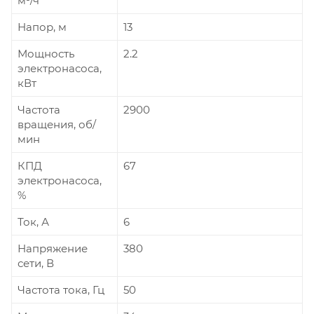
м³/ч
Напор, м
13
Мощность
2.2
электронасоса,
кВт
Частота
2900
вращения, об/
мин
КПД
67
электронасоса,
%
Ток, А
6
Напряжение
380
сети, В
Частота тока, Гц
50