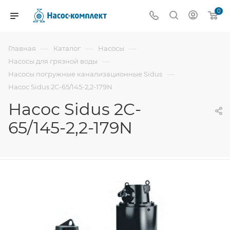
0
—
—
—
Главная
Каталог
Насосы
—
Насосы для грязной воды
—
Насосы погружные канализационные Sidus
Насос Sidus 2C-65/145-2,2-179N
Насос Sidus 2C-
65/145-2,2-179N