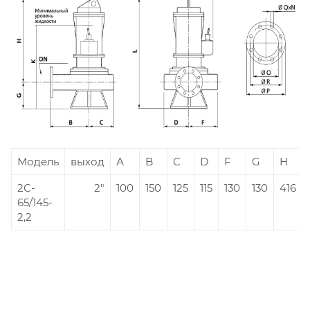
Модель
выход
А
B
C
D
F
G
H
2C-
2"
100
150
125
115
130
130
416
65/145-
2,2